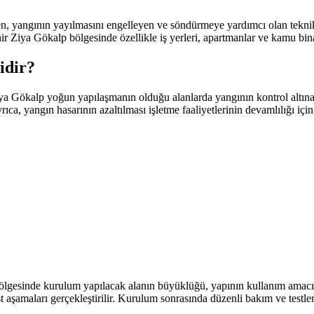
 yangının yayılmasını engelleyen ve söndürmeye yardımcı olan teknik 
 Ziya Gökalp bölgesinde özellikle iş yerleri, apartmanlar ve kamu binal
idir?
Ziya Gökalp yoğun yapılaşmanın olduğu alanlarda yangının kontrol altına
yrıca, yangın hasarının azaltılması işletme faaliyetlerinin devamlılığı için 
lgesinde kurulum yapılacak alanın büyüklüğü, yapının kullanım amacı ve 
t aşamaları gerçekleştirilir. Kurulum sonrasında düzenli bakım ve testle