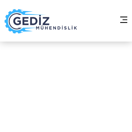
Anasayfa
»
Yangın Söndürme
Sistemleri – Başakşehir İkitelli