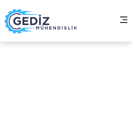
Anasayfa
»
Split Klima Sistemleri –
Sancaktepe Abdurrahmangazi