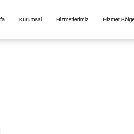
fa
Kurumsal
Hizmetlerimiz
Hizmet Bölge
leri – Beyoğlu Küçük Piyale