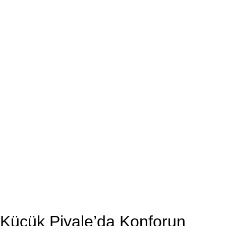
u Küçük Piyale’da Konforun