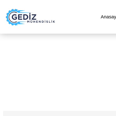
Anasay
Anasayfa
»
Split Klima Sistem