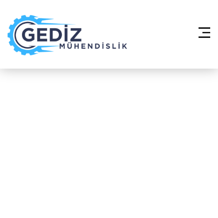
Anasayfa
»
Split Klima Sistemleri –
Ataşehir