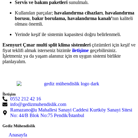
Servis ve bakım paketleri
sunulmalı.
Kullanılan parçalar;
havalandırma cihazları
,
havalandırma
borusu
,
bakır borulama,
havalandırma kanalı’
nın kaliteli
olması önemli.
Yerinde keşif ile sistemin kapasitesi doğru belirlenmeli.
Esenyurt Çınar multi split klima sistemleri
çözümleri için keşif ve
fiyat teklifi almak isterseniz bizimle
iletişime
geçebilirsiniz.
İşletmeniz ya da yaşam alanınız için en uygun sistemi birlikte
planlayalım.
İletişim
0552 212 42 16
info@gedizmuhendislik.com
Ramazanoğlu Mahallesi Sanayi Caddesi Kurtköy Sanayi Sitesi
No: 44/B Blok No:75 Pendik/İstanbul
Gediz Mühendislik
Anasayfa