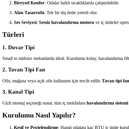
Bireysel Konfor
: Odalar farklı sıcaklıklarda çalıştırılabilir.
Alan Tasarrufu
: Tek bir dış ünite yeterli olur.
Ses Seviyesi
:
Sessiz havalandırma motoru
ve iç üniteler oper
Türleri
1. Duvar Tipi
Small to midsize mekanlarda ideal. Kurulumu kolay, havalandırma filtre
2. Tavan Tipi Fan
Ofis, mağaza veya açık ofis kullanımı için tercih edilir.
Tavan tipi fa
3. Kanal Tipi
Gizli montaj seçeneği sunar, tüm iç mekânlara
havalandırma sistemi
Kurulumu Nasıl Yapılır?
Keşif ve Projelendirme
: Hangi odalara kaç BTU iç ünite kurul