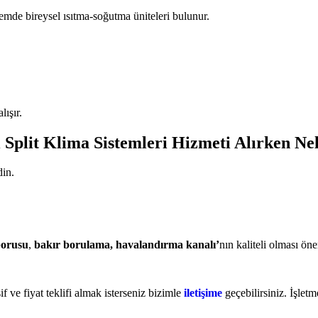
stemde bireysel ısıtma-soğutma üniteleri bulunur.
ışır.
 Split Klima Sistemleri Hizmeti Alırken Ne
din.
borusu
,
bakır borulama,
havalandırma kanalı’
nın kaliteli olması öne
f ve fiyat teklifi almak isterseniz bizimle
iletişime
geçebilirsiniz. İşlet