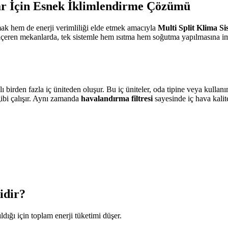
lar İçin Esnek İklimlendirme Çözümü
ak hem de enerji verimliliği elde etmek amacıyla
Multi Split Klima Si
a içeren mekanlarda, tek sistemle hem ısıtma hem soğutma yapılmasına im
 birden fazla iç üniteden oluşur. Bu iç üniteler, oda tipine veya kullanım
gibi çalışır. Aynı zamanda
havalandırma filtresi
sayesinde iç hava kalitesi
idir?
ıldığı için toplam enerji tüketimi düşer.