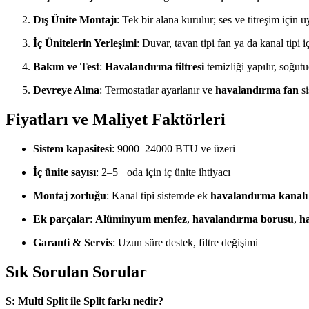
Dış Ünite Montajı
: Tek bir alana kurulur; ses ve titreşim için u
İç Ünitelerin Yerleşimi
: Duvar, tavan tipi fan ya da kanal tipi iç
Bakım ve Test
:
Havalandırma filtresi
temizliği yapılır, soğutu
Devreye Alma
: Termostatlar ayarlanır ve
havalandırma fan
si
Fiyatları ve Maliyet Faktörleri
Sistem kapasitesi
: 9000–24000 BTU ve üzeri
İç ünite sayısı
: 2–5+ oda için iç ünite ihtiyacı
Montaj zorluğu
: Kanal tipi sistemde ek
havalandırma kanalı
Ek parçalar
:
Alüminyum menfez
,
havalandırma borusu
,
h
Garanti & Servis
: Uzun süre destek, filtre değişimi
Sık Sorulan Sorular
S: Multi Split ile Split farkı nedir?