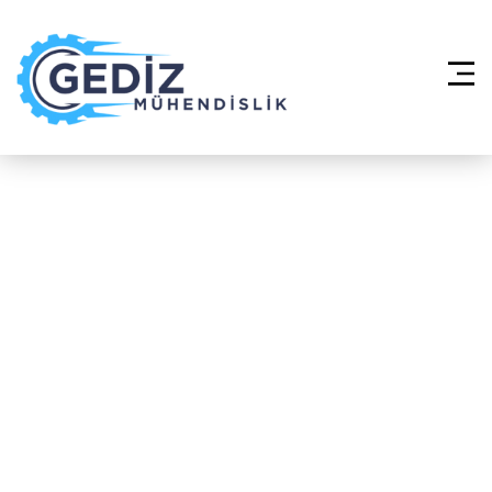
Anasayfa
»
Multi Split Klima Sistemleri
– Beşiktaş Mecidiye