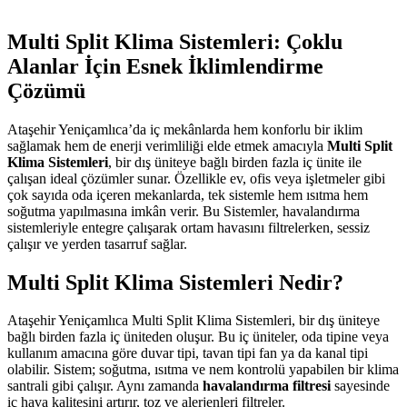
Multi Split Klima Sistemleri: Çoklu
Alanlar İçin Esnek İklimlendirme
Çözümü
Ataşehir Yeniçamlıca’da iç mekânlarda hem konforlu bir iklim
sağlamak hem de enerji verimliliği elde etmek amacıyla
Multi Split
Klima Sistemleri
, bir dış üniteye bağlı birden fazla iç ünite ile
çalışan ideal çözümler sunar. Özellikle ev, ofis veya işletmeler gibi
çok sayıda oda içeren mekanlarda, tek sistemle hem ısıtma hem
soğutma yapılmasına imkân verir. Bu Sistemler, havalandırma
sistemleriyle entegre çalışarak ortam havasını filtrelerken, sessiz
çalışır ve yerden tasarruf sağlar.
Multi Split Klima Sistemleri Nedir?
Ataşehir Yeniçamlıca Multi Split Klima Sistemleri, bir dış üniteye
bağlı birden fazla iç üniteden oluşur. Bu iç üniteler, oda tipine veya
kullanım amacına göre duvar tipi, tavan tipi fan ya da kanal tipi
olabilir. Sistem; soğutma, ısıtma ve nem kontrolü yapabilen bir klima
santrali gibi çalışır. Aynı zamanda
havalandırma filtresi
sayesinde
iç hava kalitesini artırır, toz ve alerjenleri filtreler.