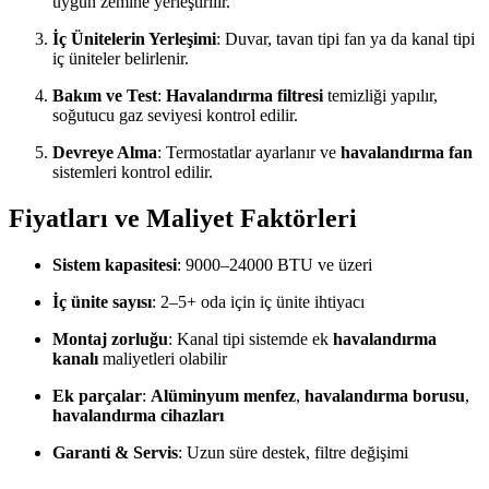
uygun zemine yerleştirilir.
İç Ünitelerin Yerleşimi
: Duvar, tavan tipi fan ya da kanal tipi
iç üniteler belirlenir.
Bakım ve Test
:
Havalandırma filtresi
temizliği yapılır,
soğutucu gaz seviyesi kontrol edilir.
Devreye Alma
: Termostatlar ayarlanır ve
havalandırma fan
sistemleri kontrol edilir.
Fiyatları ve Maliyet Faktörleri
Sistem kapasitesi
: 9000–24000 BTU ve üzeri
İç ünite sayısı
: 2–5+ oda için iç ünite ihtiyacı
Montaj zorluğu
: Kanal tipi sistemde ek
havalandırma
kanalı
maliyetleri olabilir
Ek parçalar
:
Alüminyum menfez
,
havalandırma borusu
,
havalandırma cihazları
Garanti & Servis
: Uzun süre destek, filtre değişimi