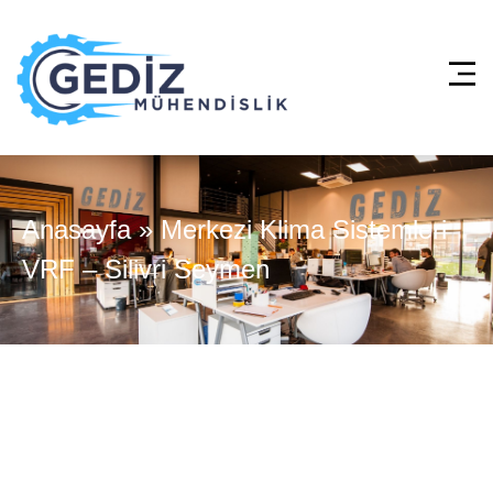
Anasayfa
»
Merkezi Klima Sistemleri
VRF – Silivri Seymen