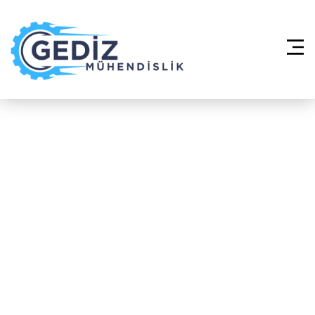
Anasayfa
»
Merkezi Klima Sistemleri
VRF – Kadıköy Kozyatağı