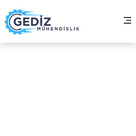
Anasayfa
»
Merkezi Klima Sistemleri
VRF – Çekmeköy Reşadiye