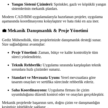
Yangın Sistemi Çizimleri:
Sprinkler, gazlı ve köpüklü yangın
sistemlerinin mekanik planları.
Modern CAD/BIM uygulamalarıyla hazırlanan projeler, uygulama
aşamasında koordinasyonu kolaylaştırır ve hata riski en aza iner.
💼 Mekanik Danışmanlık & Proje Yönetimi
Gediz Mühendislik, tüm projelerinizde danışmanlık desteği sunar.
Size sağladığımız avantajlar:
Proje Yönetimi:
Zaman, bütçe ve kalite kontrolüyle tüm
süreci yönlendiririz.
Teknik Rehberlik:
Uygulama sırasında karşılaşılan teknik
sorunlara hızlı çözümler sunarız.
Standart ve Mevzuata Uyum:
Yerel mevzuatlara göre
tasarım onayları ve sertifika sürecinde rehberlik ederiz.
Saha Koordinasyonu:
Uygulama firması ile çizim
uyumluluğunu düzenli kontrol eder ve onayları gerçekleştirir.
Mekanik projelerde başarının sırrı, doğru çizim ve danışmanlığın
kesintisiz işbirliğiyle sağlanır
.