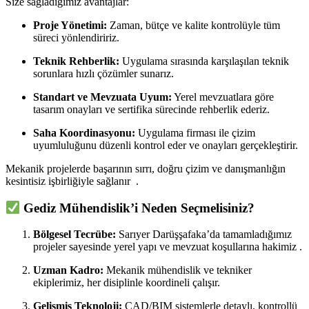
Size sağladığımız avantajlar:
Proje Yönetimi:
Zaman, bütçe ve kalite kontrolüyle tüm
süreci yönlendiririz.
Teknik Rehberlik:
Uygulama sırasında karşılaşılan teknik
sorunlara hızlı çözümler sunarız.
Standart ve Mevzuata Uyum:
Yerel mevzuatlara göre
tasarım onayları ve sertifika sürecinde rehberlik ederiz.
Saha Koordinasyonu:
Uygulama firması ile çizim
uyumluluğunu düzenli kontrol eder ve onayları gerçekleştirir.
Mekanik projelerde başarının sırrı, doğru çizim ve danışmanlığın
kesintisiz işbirliğiyle sağlanır
.
Gediz Mühendislik’i Neden Seçmelisiniz?
Bölgesel Tecrübe:
Sarıyer Darüşşafaka’da tamamladığımız
projeler sayesinde yerel yapı ve mevzuat koşullarına hakimiz .
Uzman Kadro:
Mekanik mühendislik ve tekniker
ekiplerimiz, her disiplinle koordineli çalışır.
Gelişmiş Teknoloji:
CAD/BIM sistemlerle detaylı, kontrollü