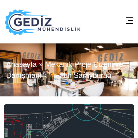
Anasayfa
»
Mekanik Proje Çizimi ve
Danışmanlık – Fatih Sarayburnu