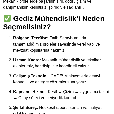
Mekanik projelerde başarının sırrı, doğru çizim ve
danışmanlığın kesintisiz işbirliğiyle sağlanır
.
Gediz Mühendislik’i Neden
Seçmelisiniz?
Bölgesel Tecrübe:
Fatih Sarayburnu’da
tamamladığımız projeler sayesinde yerel yapı ve
mevzuat koşullarına hakimiz .
Uzman Kadro:
Mekanik mühendislik ve tekniker
ekiplerimiz, her disiplinle koordineli çalışır.
Gelişmiş Teknoloji:
CAD/BIM sistemlerle detaylı,
kontrollü ve entegre çözümler sunuyoruz.
Kapsamlı Hizmet:
Keşif → Çizim → Uygulama takibi
→ Onay süreci ve periyodik kontrol.
Şeffaf Süreç:
Net keşif raporu, zaman ve maliyet
odaklı proje takibi.