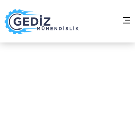
Anasayfa
»
Mekanik Proje Çizimi ve
Danışmanlık – Esenyurt İnönü