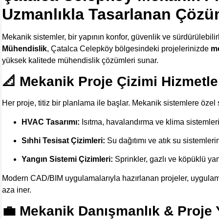
Uzmanlıkla Tasarlanan Çözü
Mekanik sistemler, bir yapının konfor, güvenlik ve sürdürülebilir
Mühendislik
, Çatalca Celepköy bölgesindeki projelerinizde
me
yüksek kalitede mühendislik çözümleri sunar.
📐 Mekanik Proje Çizimi Hizmetle
Her proje, titiz bir planlama ile başlar. Mekanik sistemlere öze
HVAC Tasarımı:
Isıtma, havalandırma ve klima sistemler
Sıhhi Tesisat Çizimleri:
Su dağıtımı ve atık su sistemlerin
Yangın Sistemi Çizimleri:
Sprinkler, gazlı ve köpüklü yan
Modern CAD/BIM uygulamalarıyla hazırlanan projeler, uygulama
aza iner.
💼 Mekanik Danışmanlık & Proje 