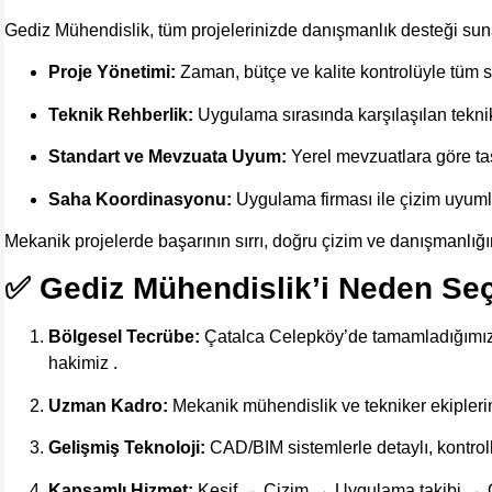
Gediz Mühendislik, tüm projelerinizde danışmanlık desteği suna
Proje Yönetimi:
Zaman, bütçe ve kalite kontrolüyle tüm sü
Teknik Rehberlik:
Uygulama sırasında karşılaşılan teknik
Standart ve Mevzuata Uyum:
Yerel mevzuatlara göre tas
Saha Koordinasyonu:
Uygulama firması ile çizim uyumlu
Mekanik projelerde başarının sırrı, doğru çizim ve danışmanlığın 
✅ Gediz Mühendislik’i Neden Seç
Bölgesel Tecrübe:
Çatalca Celepköy’de tamamladığımız 
hakimiz .
Uzman Kadro:
Mekanik mühendislik ve tekniker ekiplerimiz
Gelişmiş Teknoloji:
CAD/BIM sistemlerle detaylı, kontro
Kapsamlı Hizmet:
Keşif → Çizim → Uygulama takibi → On