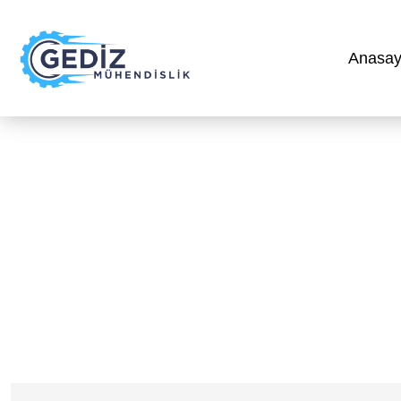
Anasay
Anasayfa
»
Mekanik Proje Çiz