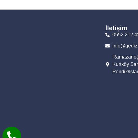
İletişim
0552 212 4
info@gediz
Ramazanoğl
Kurtköy San
Pendik/İsta