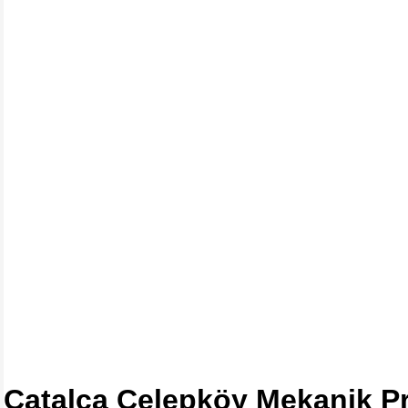
Çatalca Celepköy Mekanik Pr