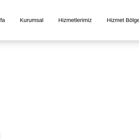
fa
Kurumsal
Hizmetlerimiz
Hizmet Bölge
imi ve Danışmanlık – Çatalca C