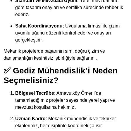
Standart ve Mevzuata Uyum:
Yerel mevzuatlara
göre tasarım onayları ve sertifika sürecinde rehberlik
ederiz.
Saha Koordinasyonu:
Uygulama firması ile çizim
uyumluluğunu düzenli kontrol eder ve onayları
gerçekleştirir.
Mekanik projelerde başarının sırrı, doğru çizim ve
danışmanlığın kesintisiz işbirliğiyle sağlanır
.
✅ Gediz Mühendislik’i Neden
Seçmelisiniz?
Bölgesel Tecrübe:
Arnavutköy Ömerli’de
tamamladığımız projeler sayesinde yerel yapı ve
mevzuat koşullarına hakimiz .
Uzman Kadro:
Mekanik mühendislik ve tekniker
ekiplerimiz, her disiplinle koordineli çalışır.