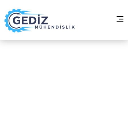
Anasayfa
»
Mekanik Proje Çizimi ve
Danışmanlık – Arnavutköy Ömerli