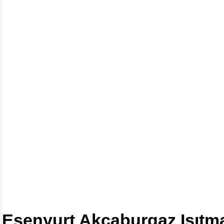
Esenyurt Akçaburgaz Isıtma 