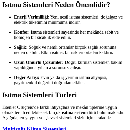
Isıtma Sistemleri Neden Önemlidir?
Enerji Verimliliği:
Yeni nesil ısıtma sistemleri, doğalgaz ve
elektrik tüketimini minimuma indirir.
Konfor:
Isıtma sistemleri sayesinde her mekânda sabit ve
homojen bir sıcaklık elde edilir.
Sağlık:
Soğuk ve nemli ortamlar birçok sağlık sorununa
neden olabilir. Etkili ısıtma, bu riskleri ortadan kaldırır.
Uzun Ömürlü Çözümler:
Doğru kurulan sistemler, bakım
yapıldığında yıllarca sorunsuz çalışır.
Değer Artışı:
Evin ya da iş yerinin ısıtma altyapısı,
gayrimenkul değerini doğrudan etkiler.
Isıtma Sistemleri Türleri
Esenler Oruçreis’de farklı ihtiyaçlara ve mekân tiplerine uygun
olarak tercih edilebilecek birçok
ısıtma sistemi
türü bulunmaktadır.
Aşağıda, en yaygın ve işlevsel sistemleri sizin için sıraladık:
Multisplit Klima Sistemleri