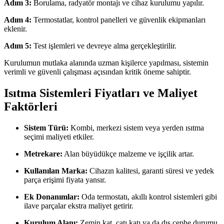
Adım 3:
Borulama, radyatör montajı ve cihaz kurulumu yapılır.
Adım 4:
Termostatlar, kontrol panelleri ve güvenlik ekipmanları
eklenir.
Adım 5:
Test işlemleri ve devreye alma gerçekleştirilir.
Kurulumun mutlaka alanında uzman kişilerce yapılması, sistemin
verimli ve güvenli çalışması açısından kritik öneme sahiptir.
Isıtma Sistemleri Fiyatları ve Maliyet
Faktörleri
Sistem Türü:
Kombi, merkezi sistem veya yerden ısıtma
seçimi maliyeti etkiler.
Metrekare:
Alan büyüdükçe malzeme ve işçilik artar.
Kullanılan Marka:
Cihazın kalitesi, garanti süresi ve yedek
parça erişimi fiyata yansır.
Ek Donanımlar:
Oda termostatı, akıllı kontrol sistemleri gibi
ilave parçalar ekstra maliyet getirir.
Kurulum Alanı:
Zemin kat, çatı katı ya da dış cephe durumu