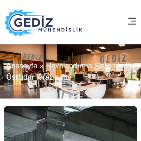
Anasayfa
»
Havalandırma Sistemleri –
Üsküdar Kirazlıtepe