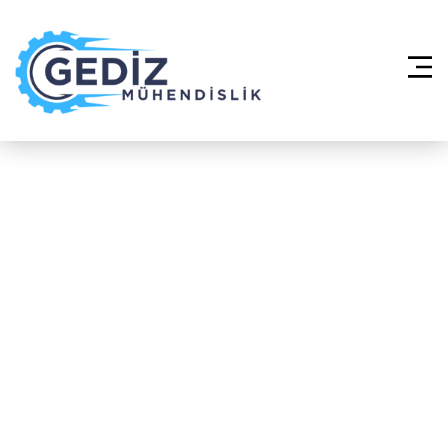
Anasayfa
»
Havalandırma Sistemleri –
Küçükçekmece Fevzi Çakmak