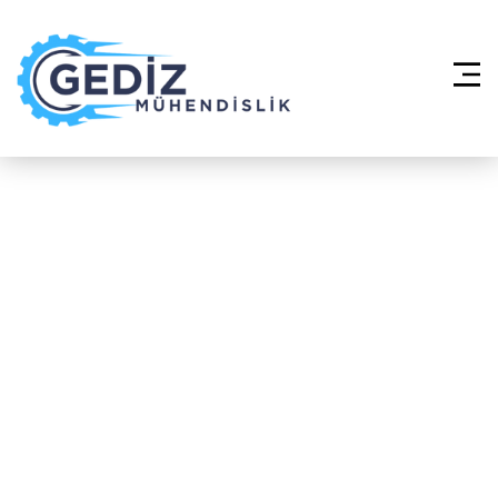
Anasayfa
»
Fancoil Sistemleri –
Üsküdar Altunizade