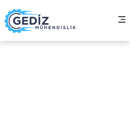
Anasayfa
»
Fancoil Sistemleri –
Sancaktepe Kemal Türkler