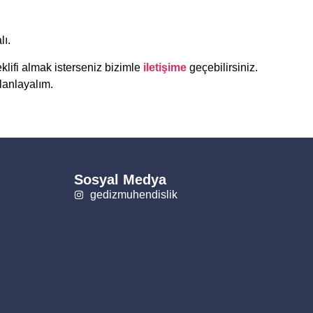
ı.
eklifi almak isterseniz bizimle
iletişime
geçebilirsiniz.
lanlayalım.
Sosyal Medya
gedizmuhendislik