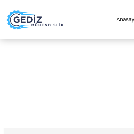
Anasay
Anasayfa
»
Daikin VRV Klima S