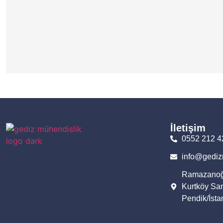
İletişim
0552 212 4
info@gediz
Ramazanoğl
Kurtköy San
Pendik/İsta