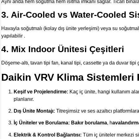
Aynı anda hem soğutma hem ısıtma imkânı sağlar. Ticari binalar
3. Air-Cooled vs Water-Cooled Si
Havayla soğutmalı (kolay dış ünite yerleşimi) veya su soğutma
yapılabilir .
4. Mix Indoor Ünitesi Çeşitleri
Döşeme-altı, tavan tipi fan, kanal tipi, cassette ya da duvar tipi
Daikin VRV Klima Sistemleri 
Keşif ve Projelendirme:
Kaç iç ünite, hangi kullanım ala
planlanır.
Dış Ünite Montajı:
Titreşimsiz ve ses azaltıcı platformlara y
İç Üniteler ve Borulama:
Bakır borulama
, h
avalandırm
Elektrik & Kontrol Bağlantısı:
Tüm iç üniteler merkezi si