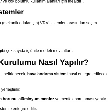
 ve çok bölümlü kullanım alanları için idealdir
.
stemler
lı (mekanik odalar için) VRV sistemleri arasından seçim
 gibi çok sayıda iç ünite modeli mevcuttur
.
Kurulumu Nasıl Yapılır?
nı belirlenecek,
havalandırma sistemi
nasıl entegre edilecek
erleştirilir.
a borusu
,
alüminyum menfez
ve menfez borulaması yapılır.
stemle entegre edilir.