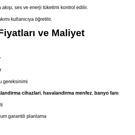
ışı, ses ve enerji tüketimi kontrol edilir.
kımı kullanıcıya öğretilir.
iyatları ve Maliyet
y
r
u gereksinimi
landirma cihazlari
,
havalandirma menfez
,
banyo fanı
ti
ulum garantili planlama