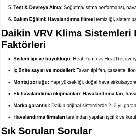
Test & Devreye Alma:
Soğutma/ısıtma performansı, hava ak
Bakım Eğitimi:
Havalandırma filtresi
temizliği, sistem ba
Daikin VRV Klima Sistemleri F
Faktörleri
Sistem tipi ve büyüklüğü:
Heat Pump vs Heat Recover
İç ünite sayısı ve modelleri:
Tavan tipi fan, cassette, floo
Montaj zorluğu:
Yapı yüksekliği, doğal hava sirkülasyon
Ek havalandırma ekipmanları:
Havalandırma fan
,
hava
Marka garantisi:
Daikin orijinal sistemlerde 2–3 yıl garan
Havalandırma firmaları
tarafından yapılan işçilik ve kur
Sık Sorulan Sorular