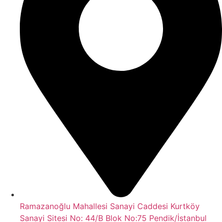
Ramazanoğlu Mahallesi Sanayi Caddesi Kurtköy
Sanayi Sitesi No: 44/B Blok No:75 Pendik/İstanbul