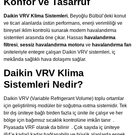
Konfor ve Tasarruf
Daikin VRV Klima Sistemleri
, Beyoğlu Bülbül’deki konut
ve ticari alanlarda üstün performans, enerji verimliliği ve
bireysel iklim kontrolü sunarak modern havalandırma
sistemleri arasında öne çıkar. Hassas
havalandırma
filtresi
,
sessiz havalandırma motoru
ve
havalandırma fan
üniteleriyle entegre çalışan Daikin VRV sistemleri, iç
mekânda sağlıklı hava dolaşımı sağlar.
Daikin VRV Klima
Sistemleri Nedir?
Daikin VRV (Variable Refrigerant Volume) toplu ortamlar
için geliştirilmiş modüler bir soğutma-ısıtma sistemidir. Tek
bir dış üniteye bağlı birden fazla iç ünite ile çalışır ve her
bölge için bağımsız sıcaklık kontrolüne imkân tanır
.
Piyasada VRF olarak da bilinir
. Çok sayıda iç üniteye
(64’e kadar) kadar bağlanabilir ve büyük alanlarda esnek