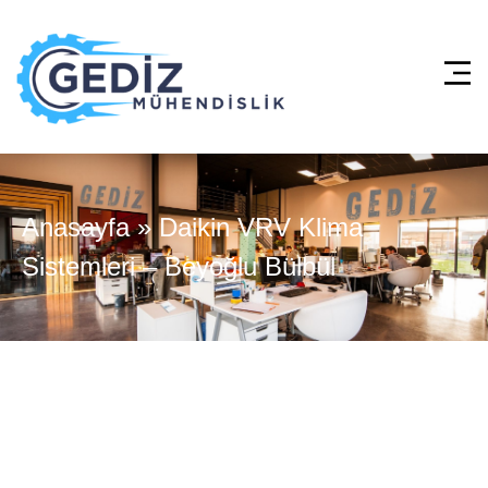
Anasayfa
»
Daikin VRV Klima
Sistemleri – Beyoğlu Bülbül