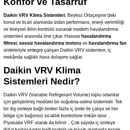
Konfor ve Tasarruf
Daikin VRV Klima Sistemleri
, Beykoz Ortaçeşme’deki
konut ve ticari alanlarda üstün performans, enerji verimliliği
ve bireysel iklim kontrolü sunarak modern havalandırma
sistemleri arasında öne çıkar. Hassas
havalandırma
filtresi
,
sessiz havalandırma motoru
ve
havalandırma fan
üniteleriyle entegre çalışan Daikin VRV sistemleri, iç
mekânda sağlıklı hava dolaşımı sağlar.
Daikin VRV Klima
Sistemleri Nedir?
Daikin VRV (Variable Refrigerant Volume) toplu ortamlar
için geliştirilmiş modüler bir soğutma-ısıtma sistemidir. Tek
bir dış üniteye bağlı birden fazla iç ünite ile çalışır ve her
bölge için bağımsız sıcaklık kontrolüne imkân tanır
.
Piyasada VRF olarak da bilinir
. Çok sayıda iç üniteye
(64’e kadar) kadar bağlanabilir ve büyük alanlarda esnek