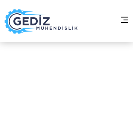
Anasayfa
»
Daikin VRV Klima
Sistemleri – Beykoz Ortaçeşme