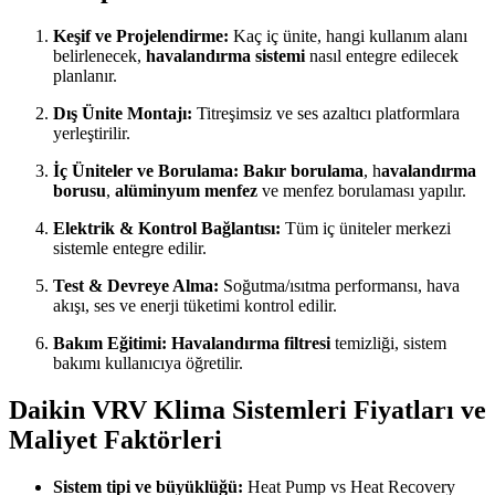
Keşif ve Projelendirme:
Kaç iç ünite, hangi kullanım alanı
belirlenecek,
havalandırma sistemi
nasıl entegre edilecek
planlanır.
Dış Ünite Montajı:
Titreşimsiz ve ses azaltıcı platformlara
yerleştirilir.
İç Üniteler ve Borulama:
Bakır borulama
, h
avalandırma
borusu
,
alüminyum menfez
ve menfez borulaması yapılır.
Elektrik & Kontrol Bağlantısı:
Tüm iç üniteler merkezi
sistemle entegre edilir.
Test & Devreye Alma:
Soğutma/ısıtma performansı, hava
akışı, ses ve enerji tüketimi kontrol edilir.
Bakım Eğitimi:
Havalandırma filtresi
temizliği, sistem
bakımı kullanıcıya öğretilir.
Daikin VRV Klima Sistemleri Fiyatları ve
Maliyet Faktörleri
Sistem tipi ve büyüklüğü:
Heat Pump vs Heat Recovery