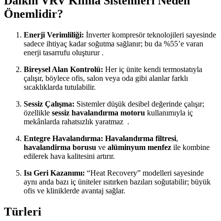
Daikin VRV Klima Sistemleri Neden
Önemlidir?
Enerji Verimliliği:
İnverter kompresör teknolojileri sayesinde
sadece ihtiyaç kadar soğutma sağlanır; bu da
%55’e varan
enerji tasarrufu
oluşturur .
Bireysel Alan Kontrolü:
Her iç ünite kendi termostatıyla
çalışır, böylece ofis, salon veya oda gibi alanlar farklı
sıcaklıklarda tutulabilir.
Sessiz Çalışma:
Sistemler düşük desibel değerinde çalışır;
özellikle
sessiz havalandırma motoru
kullanımıyla iç
mekânlarda rahatsızlık yaratmaz
.
Entegre Havalandırma:
Havalandırma filtresi
,
havalandirma borusu
ve
alüminyum menfez
ile kombine
edilerek hava kalitesini artırır.
Isı Geri Kazanımı:
“Heat Recovery” modelleri sayesinde
aynı anda bazı iç üniteler ısıtırken bazıları soğutabilir; büyük
ofis ve kliniklerde avantaj sağlar.
Türleri