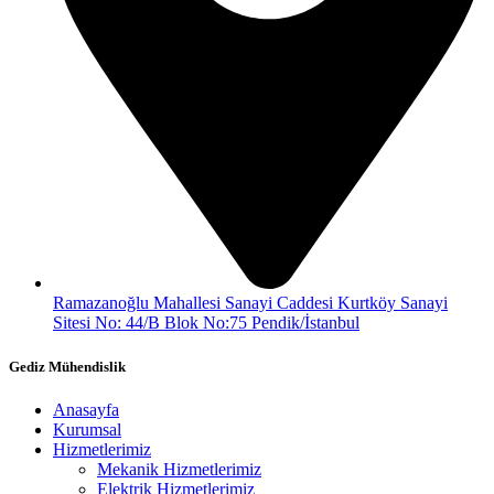
Ramazanoğlu Mahallesi Sanayi Caddesi Kurtköy Sanayi
Sitesi No: 44/B Blok No:75 Pendik/İstanbul
Gediz Mühendislik
Anasayfa
Kurumsal
Hizmetlerimiz
Mekanik Hizmetlerimiz
Elektrik Hizmetlerimiz