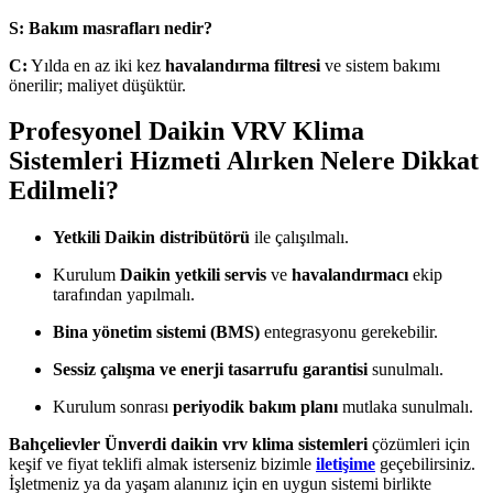
S: Bakım masrafları nedir?
C:
Yılda en az iki kez
havalandırma filtresi
ve sistem bakımı
önerilir; maliyet düşüktür.
Profesyonel Daikin VRV Klima
Sistemleri Hizmeti Alırken Nelere Dikkat
Edilmeli?
Yetkili Daikin distribütörü
ile çalışılmalı.
Kurulum
Daikin yetkili servis
ve
havalandırmacı
ekip
tarafından yapılmalı.
Bina yönetim sistemi (BMS)
entegrasyonu gerekebilir.
Sessiz çalışma ve enerji tasarrufu garantisi
sunulmalı.
Kurulum sonrası
periyodik bakım planı
mutlaka sunulmalı.
Bahçelievler Ünverdi daikin vrv klima sistemleri
çözümleri için
keşif ve fiyat teklifi almak isterseniz bizimle
iletişime
geçebilirsiniz.
İşletmeniz ya da yaşam alanınız için en uygun sistemi birlikte