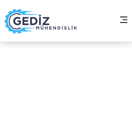
Anasayfa
»
Daikin VRV Klima
Sistemleri – Arnavutköy Mareşal Fevzi
Çakmak