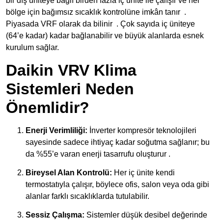
bir dış üniteye bağlı birden fazla iç ünite ile çalışır ve her
bölge için bağımsız sıcaklık kontrolüne imkân tanır
.
Piyasada VRF olarak da bilinir
. Çok sayıda iç üniteye
(64’e kadar) kadar bağlanabilir ve büyük alanlarda esnek
kurulum sağlar.
Daikin VRV Klima
Sistemleri Neden
Önemlidir?
Enerji Verimliliği:
İnverter kompresör teknolojileri
sayesinde sadece ihtiyaç kadar soğutma sağlanır; bu
da
%55’e varan enerji tasarrufu
oluşturur .
Bireysel Alan Kontrolü:
Her iç ünite kendi
termostatıyla çalışır, böylece ofis, salon veya oda gibi
alanlar farklı sıcaklıklarda tutulabilir.
Sessiz Çalışma:
Sistemler düşük desibel değerinde